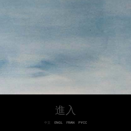
進入
中文
ENGL
FRAN
РУСС