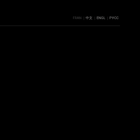
FRAN
中文
ENGL
РУСС