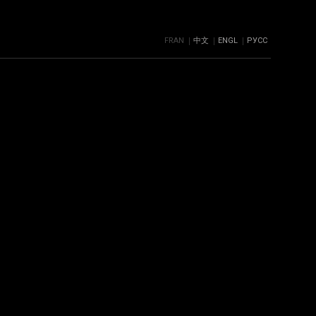
FRAN
中文
ENGL
РУСС