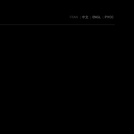
FRAN
中文
ENGL
РУСС