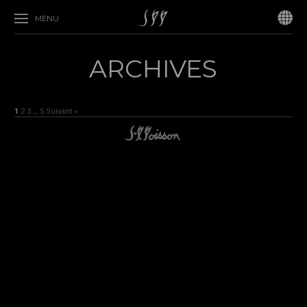
MENU
ARCHIVES
1
2
3
…
5
Suivant »