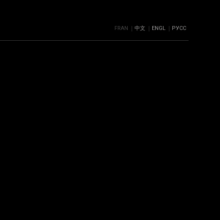
FRAN
中文
ENGL
РУСС