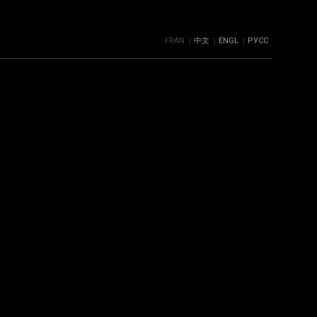
FRAN
中文
ENGL
РУСС