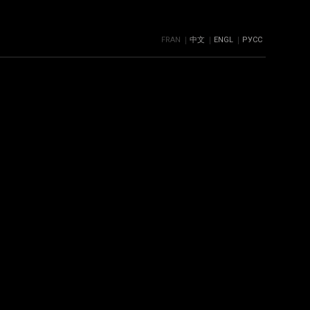
FRAN
中文
ENGL
РУСС