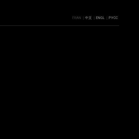
FRAN
中文
ENGL
РУСС