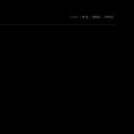
FRAN
中文
ENGL
РУСС