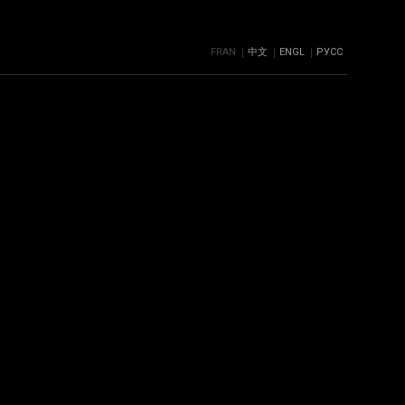
FRAN
中文
ENGL
РУСС